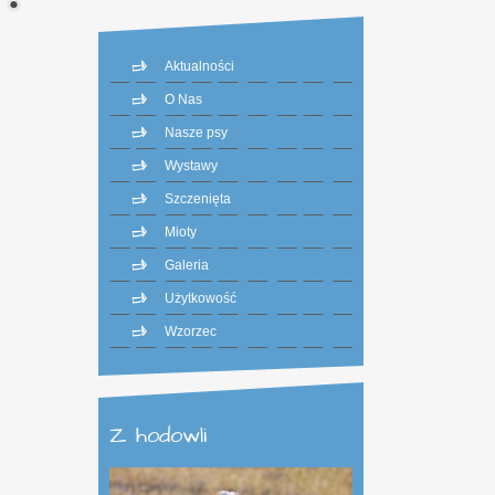
Aktualności
O Nas
Nasze psy
Wystawy
Szczenięta
Mioty
Galeria
Użytkowość
Wzorzec
Z hodowli