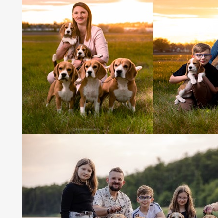
19.09.2010 Łódź
- Wystawa Klubowa - sędzia Tomasz Mr
ISKRA - klasa baby - w.o. 3/3
JAMAJKA - klasa młodzieży - bdb.