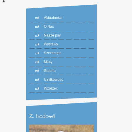
Aktualności
O Nas
Nasze psy
Wystawy
Szczenięta
Mioty
Galeria
Użytkowość
Wzorzec
Z hodowli