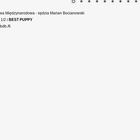
wa Międzynarodowa - sędzia Marian Bocianowski
 1/2 i
BEST PUPPY
bdb./6