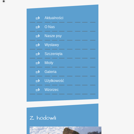
Aktualności
O Nas
Nasze psy
Wystawy
Szczenięta
Mioty
Galeria
Użytkowość
Wzorzec
Z hodowli