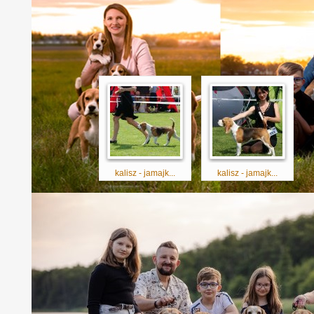
12.06.2011 Kalisz
- Wystawa Krajowa - sędzia Maciej Ko
JAMAJKA - klasa młodzieży - dosk. 1/2
ZWYCIĘZA MŁODZ
UKOŃCZONY MŁODZIEŻOWY CHAMP
kalisz - jamajk...
kalisz - jamajk...