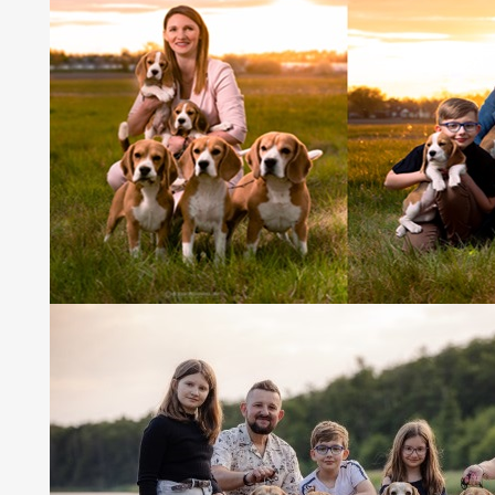
25.09.2011 Wrocław
- Wystawa Międzynarodowa - sędzi
ISKRA - klasa młodzieży - dosk. 2/5
JAMAJKA - klasa użytkowa - dosk. 1/4 i
CWC/CAC, Res.