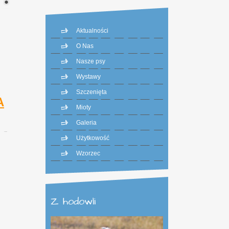
Aktualności
O Nas
Nasze psy
Wystawy
Szczenięta
A
Mioty
Galeria
Użytkowość
Wzorzec
Z hodowli