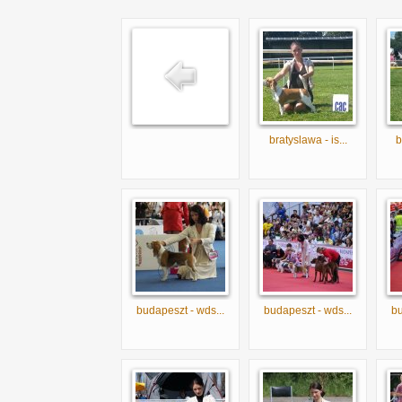
bratyslawa - is...
b
budapeszt - wds...
budapeszt - wds...
bu