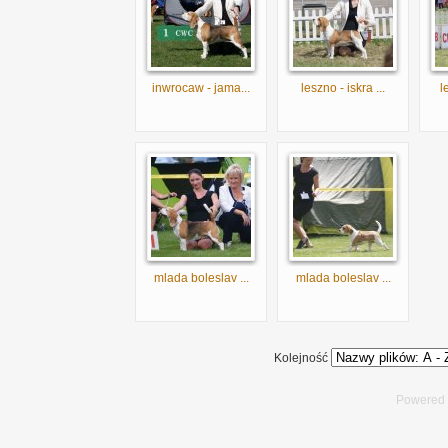
inwrocaw - jama...
leszno - iskra ...
l
mlada boleslav ...
mlada boleslav ...
Kolejność
Powered