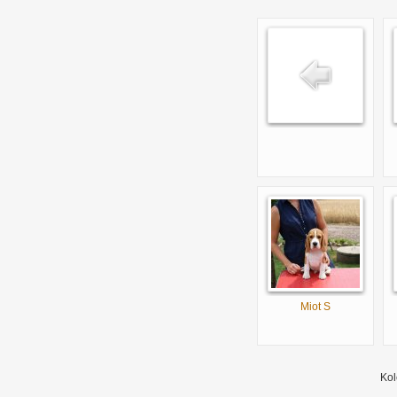
Miot S
Kol