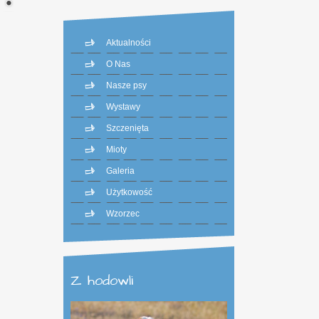
Aktualności
O Nas
Nasze psy
Wystawy
Szczenięta
Mioty
Galeria
Użytkowość
Wzorzec
Z hodowli