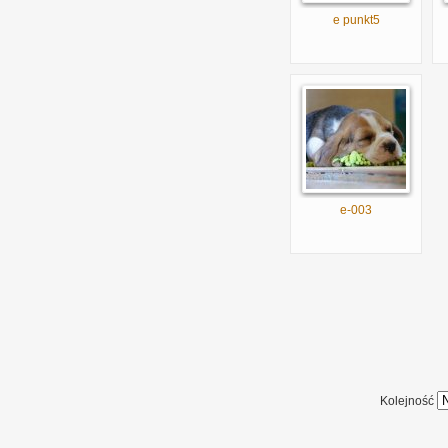
e punkt5
e-003
Kolejność