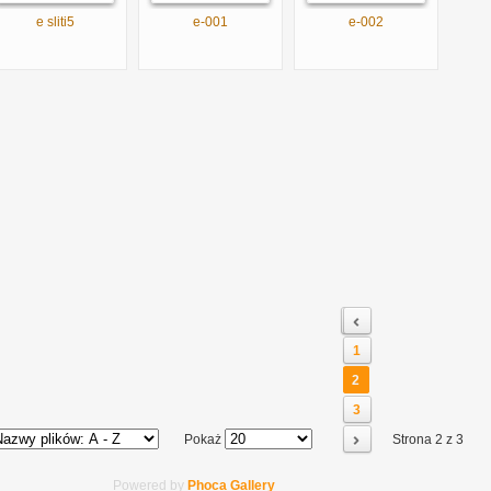
e sliti5
e-001
e-002
1
2
3
Pokaż
Strona 2 z 3
Powered by
Phoca Gallery