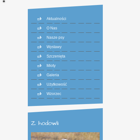
Aktualności
O Nas
Nasze psy
Wystawy
Szczenięta
Mioty
Galeria
Użytkowość
Wzorzec
Z hodowli