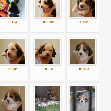
e-sliti3
e brenda5
e clasik5
e pirat5
e pirat6
e prajsa5