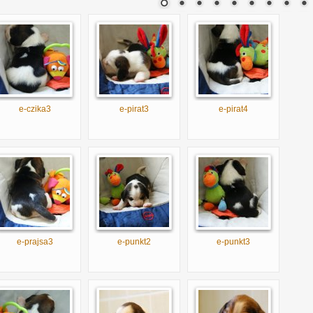
e-czika3
e-pirat3
e-pirat4
e-prajsa3
e-punkt2
e-punkt3