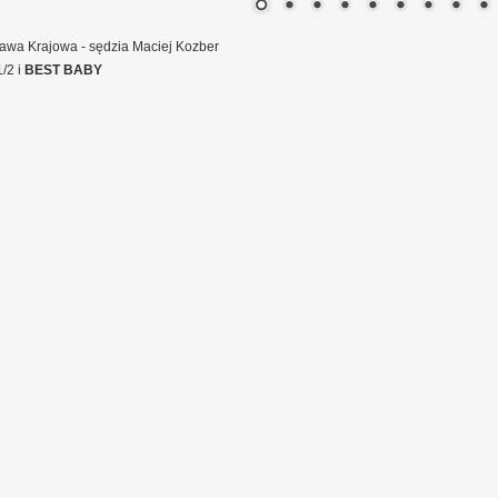
tawa Krajowa - sędzia Maciej Kozber
/2 i
BEST BABY