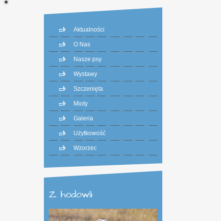
Aktualności
O Nas
Nasze psy
Wystawy
Szczenięta
Mioty
Galeria
Użytkowość
Wzorzec
Z hodowli