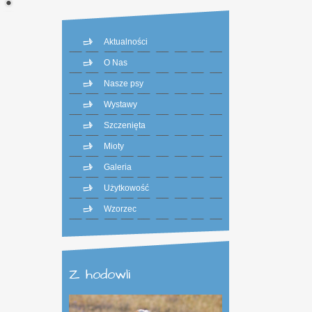
Aktualności
O Nas
Nasze psy
Wystawy
Szczenięta
Mioty
Galeria
Użytkowość
Wzorzec
Z hodowli