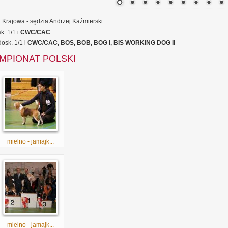
Krajowa - sędzia Andrzej Kaźmierski
k. 1/1 i
CWC/CAC
osk. 1/1 i
CWC/CAC, BOS, BOB, BOG I, BIS WORKING DOG II
MPIONAT POLSKI
mielno - jamajk...
mielno - jamajk...